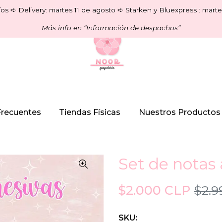
os ➪ Delivery: martes 11 de agosto ➪ Starken y Bluexpress : marte
Más info en “Información de despachos”
Frecuentes
Tiendas Físicas
Nuestros Productos
Set de notas
$2.000 CLP
$2.9
SKU: