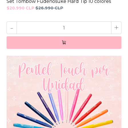
Set Tombow Fudenosuke Hard Tip 10 colores
$20.990 CLP
$26.990 CLP
-
+