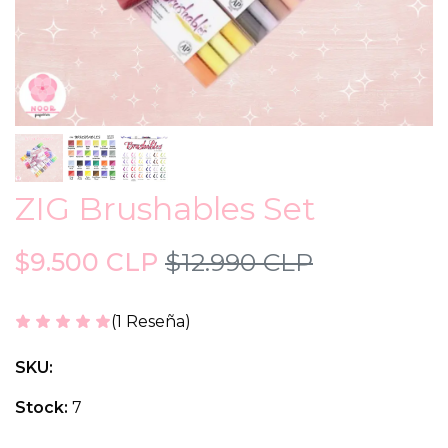
ZIG Brushables Set
$9.500 CLP
$12.990 CLP
(1 Reseña)
SKU:
Stock:
7