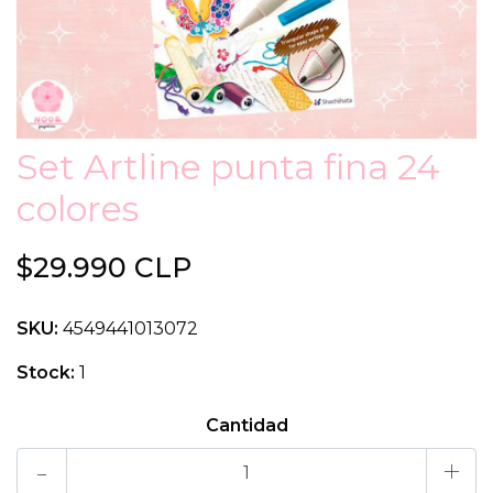
Set Artline punta fina 24
colores
$29.990 CLP
SKU:
4549441013072
Stock:
1
Cantidad
-
+