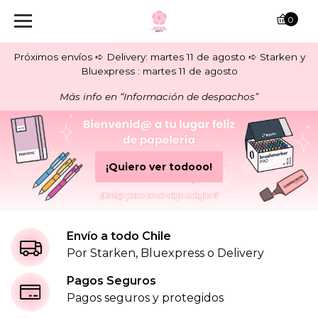
N
0
o
Próximos envíos ➪ Delivery: martes 11 de agosto ➪ Starken y
o
Bluexpress : martes 11 de agosto
r
Más info en “Información de despachos”
P
a
¡Quiero ver todooo!
p
e
l
Envío a todo Chile
Por Starken, Bluexpress o Delivery
e
Pagos Seguros
r
Pagos seguros y protegidos