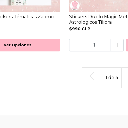
tickers Tématicas Zaomo
Stickers Duplo Magic Met
Astrológicos Tilibra
$990 CLP
-
+
Ver Opciones
1
de
4