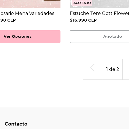
AGOTADO
osario Mena Variedades
Estuche Tere Gott Flowe
990 CLP
$16.990 CLP
Ver Opciones
Agotado
1
de
2
Contacto