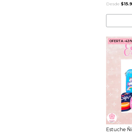
Desde
$15.
OFERTA -43
Estuche Ñ