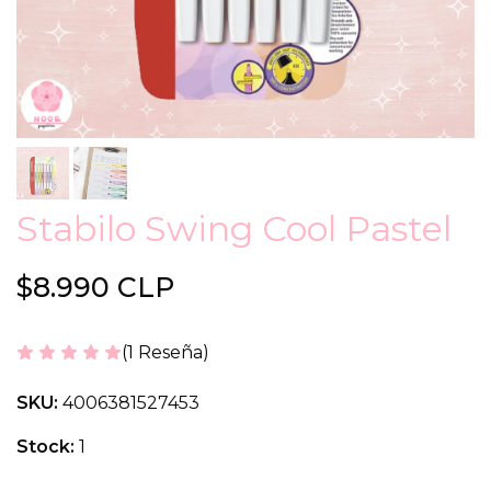
Stabilo Swing Cool Pastel
$8.990 CLP
(1 Reseña)
SKU:
4006381527453
Stock:
1