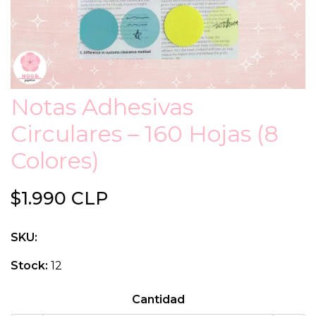
Notas Adhesivas
Circulares – 160 Hojas (8
Colores)
$1.990 CLP
SKU:
Stock:
12
Cantidad