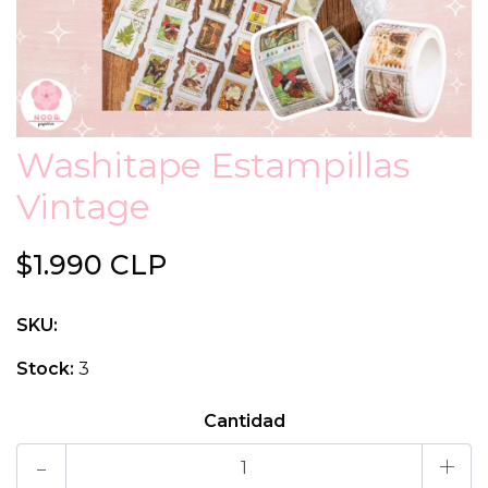
Washitape Estampillas
Vintage
$1.990 CLP
SKU:
Stock:
3
Cantidad
-
+