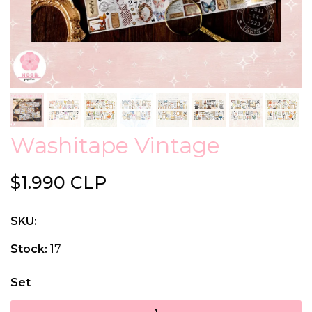
Washitape Vintage
$1.990 CLP
SKU:
Stock:
17
Set