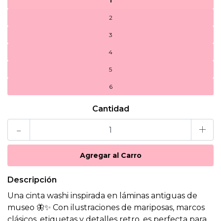
1
2
3
4
5
6
Cantidad
-
+
Descripción
Una cinta washi inspirada en láminas antiguas de
museo 🦋✨ Con ilustraciones de mariposas, marcos
clásicos, etiquetas y detalles retro, es perfecta para