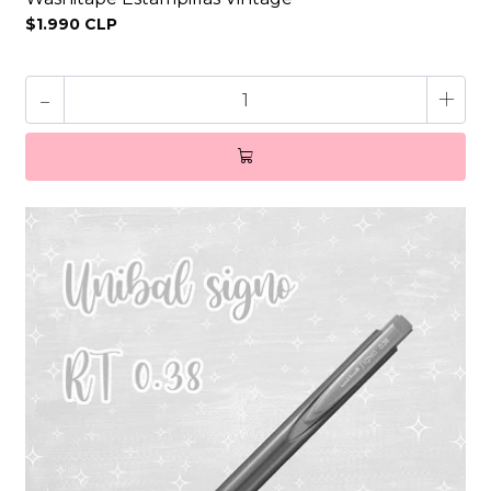
$1.990 CLP
-
+