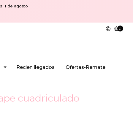
s 11 de agosto
0
Recien llegados
Ofertas-Remate
ape cuadriculado