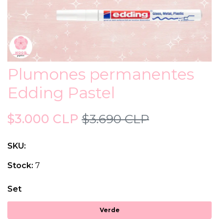
Plumones permanentes
Edding Pastel
$3.000 CLP
$3.690 CLP
SKU:
Stock:
7
Set
Verde