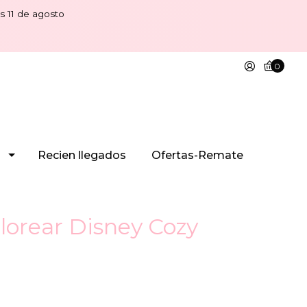
s 11 de agosto
0
Recien llegados
Ofertas-Remate
lorear Disney Cozy