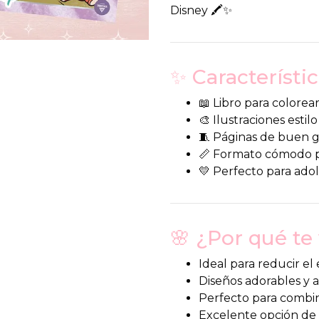
Disney 🖍️✨
✨ Característic
📖 Libro para colorea
🎨 Ilustraciones esti
🧵 Páginas de buen g
📏 Formato cómodo pa
💛 Perfecto para ado
🌸 ¿Por qué te
Ideal para reducir el 
Diseños adorables y
Perfecto para combin
Excelente opción de 