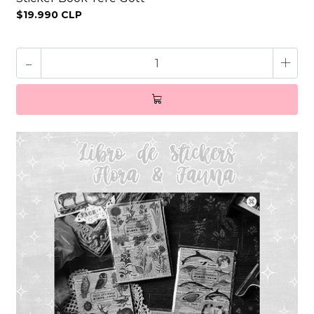
$19.990 CLP
-
+