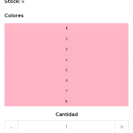
Stock:
4
Colores
1
2
3
4
5
6
7
8
Cantidad
-
+