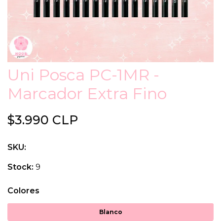
Uni Posca PC-1MR -
Marcador Extra Fino
$3.990 CLP
SKU:
Stock:
9
Colores
Blanco