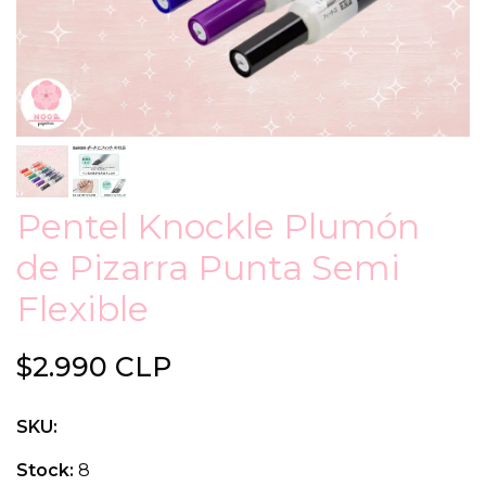
Pentel Knockle Plumón
de Pizarra Punta Semi
Flexible
$2.990 CLP
SKU:
Stock:
8