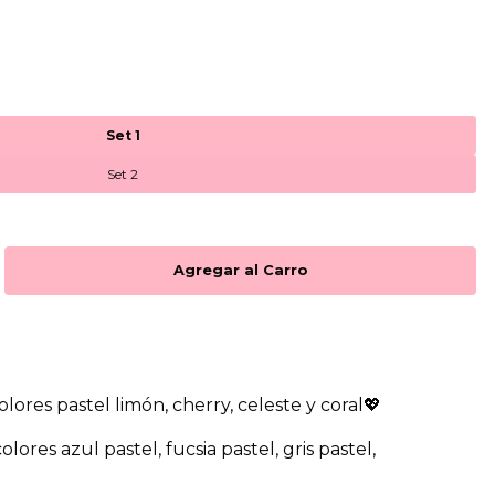
Set 1
Set 2
olores pastel limón, cherry, celeste y coral💖
lores azul pastel, fucsia pastel, gris pastel,