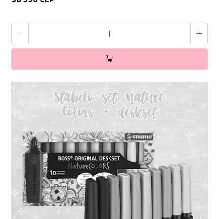
$8.990 CLP
-
+