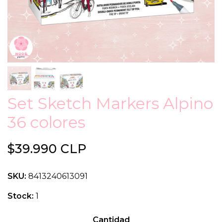
Set Sketch Markers Alpino
36 colores
$39.990 CLP
SKU:
8413240613091
Stock:
1
Cantidad