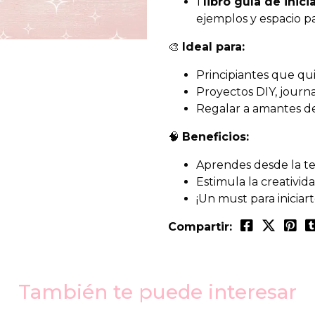
1
libro guía de inici
ejemplos y espacio pa
🎨
Ideal para:
Principiantes que q
Proyectos DIY, journ
Regalar a amantes de 
🧠
Beneficios:
Aprendes desde la teo
Estimula la creativid
¡Un must para iniciart
Compartir:
También te puede interesar