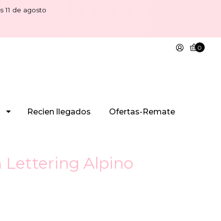
s 11 de agosto
0
Recien llegados
Ofertas-Remate
n Lettering Alpino