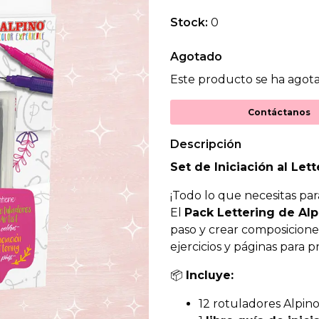
Stock:
0
Agotado
Este producto se ha agota
Contáctanos
Descripción
Set de Iniciación al Let
¡Todo lo que necesitas pa
El
Pack Lettering de Alp
paso y crear composicione
ejercicios y páginas para p
📦
Incluye:
12 rotuladores Alpin