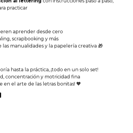
ación al lettering
con instrucciones paso a paso,
ra practicar
uieren aprender desde cero
aling, scrapbooking y más
las manualidades y la papelería creativa 🎁
ría hasta la práctica, ¡todo en un solo set!
ad, concentración y motricidad fina
e en el arte de las letras bonitas! 🧡