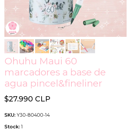
Ohuhu Maui 60
marcadores a base de
agua pincel&fineliner
$27.990 CLP
SKU:
Y30-80400-14
Stock:
1