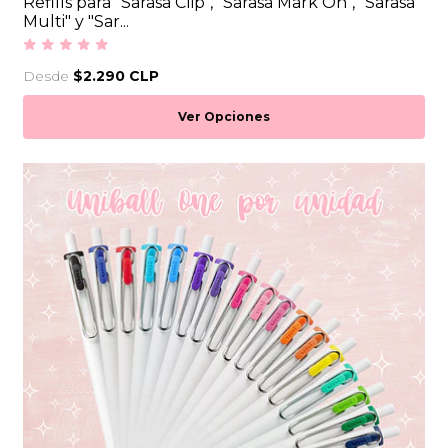
Refills para "Sarasa Clip", "Sarasa Mark On", "Sarasa
Multi" y "Sar...
Desde
$2.290 CLP
Ver Opciones