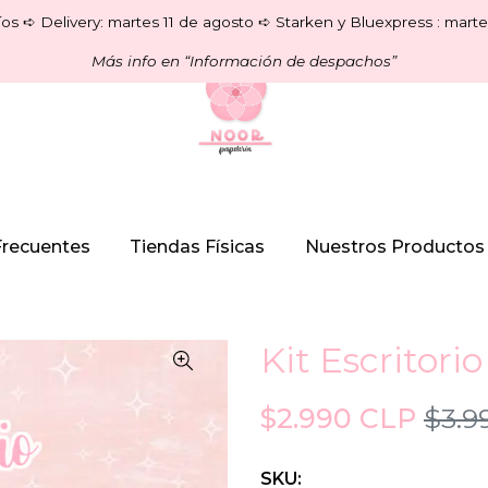
os ➪ Delivery: martes 11 de agosto ➪ Starken y Bluexpress : marte
Más info en “Información de despachos”
Frecuentes
Tiendas Físicas
Nuestros Productos
Kit Escritorio
$2.990 CLP
$3.9
SKU: