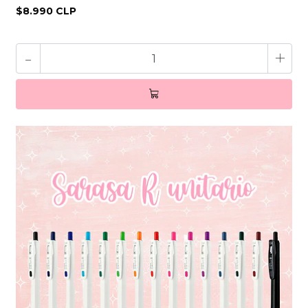
$8.990 CLP
-
+