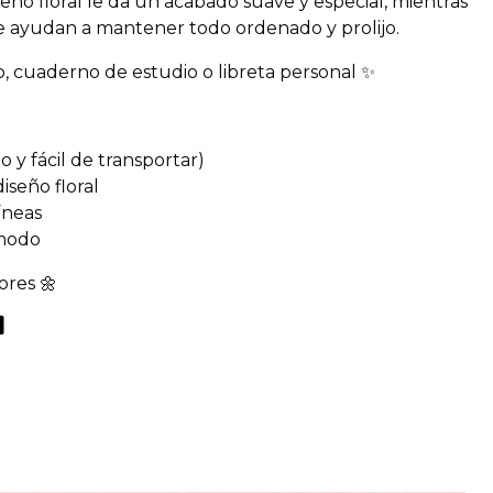
eño floral le da un acabado suave y especial, mientras
te ayudan a mantener todo ordenado y prolijo.
o, cuaderno de estudio o libreta personal ✨
y fácil de transportar)
iseño floral
íneas
ómodo
ores 🌼