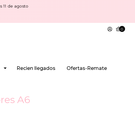
s 11 de agosto
0
Recien llegados
Ofertas-Remate
res A6