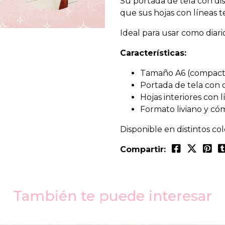
Su portada de tela con dis
que sus hojas con líneas 
Ideal para usar como diari
Características:
Tamaño A6 (compacto 
Portada de tela con d
Hojas interiores con l
Formato liviano y c
Disponible en distintos col
Compartir:
También te puede interesar