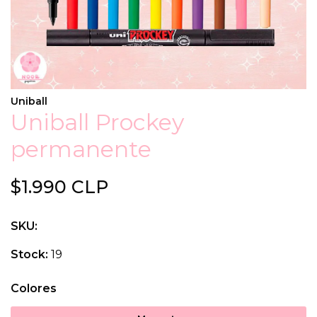
Uniball
Uniball Prockey
permanente
$1.990 CLP
SKU:
Stock:
19
Colores