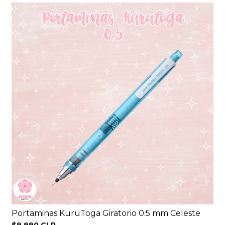
Portaminas KuruToga Giratorio 0.5 mm Celeste
$9.990 CLP