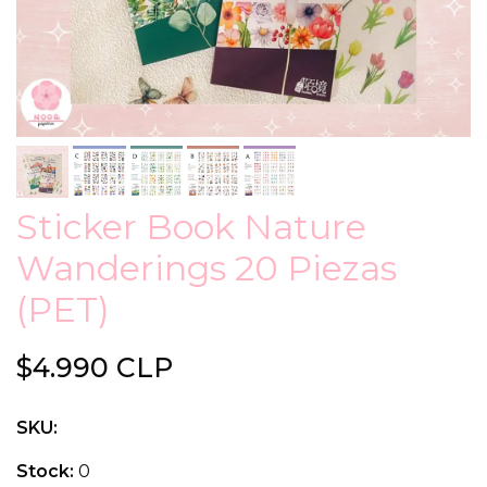
Sticker Book Nature
Wanderings 20 Piezas
(PET)
$4.990 CLP
SKU:
Stock:
0