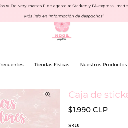
os ➪ Delivery: martes 11 de agosto ➪ Starken y Bluexpress : marte
Más info en “Información de despachos”
Frecuentes
Tiendas Físicas
Nuestros Productos
Caja de stick
$1.990 CLP
SKU: