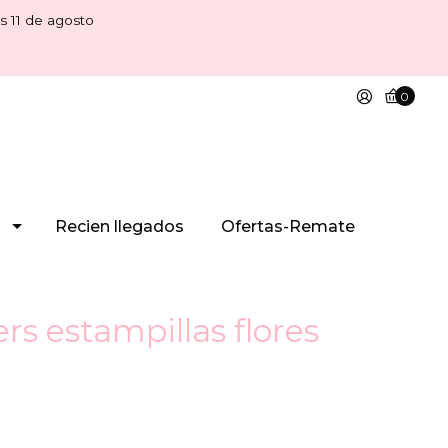
s 11 de agosto
0
Recien llegados
Ofertas-Remate
ers estampillas flores