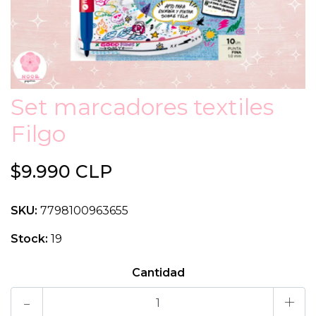
Set marcadores textiles
Filgo
$9.990 CLP
SKU:
7798100963655
Stock:
19
Cantidad
-
+