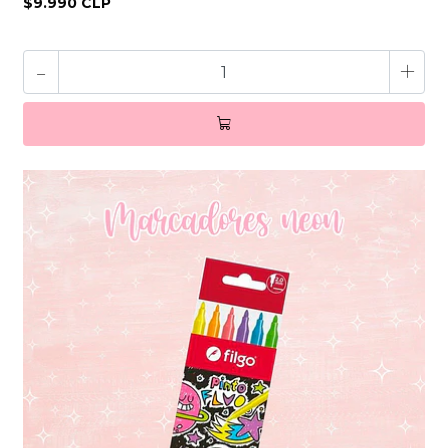
$9.990 CLP
-
+