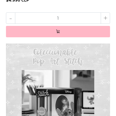
$4.990 CLP
-
+