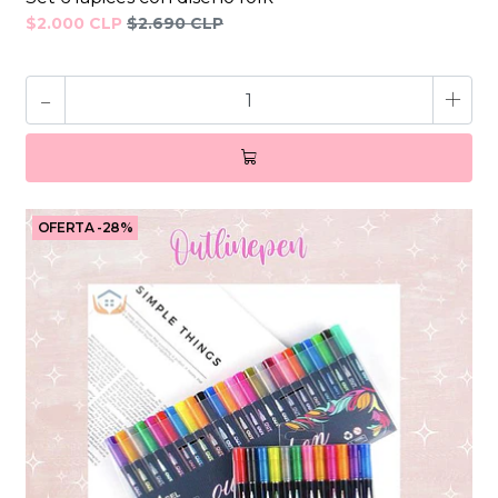
$2.000 CLP
$2.690 CLP
-
+
OFERTA -28%