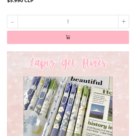
$5.990 CLP
-
+