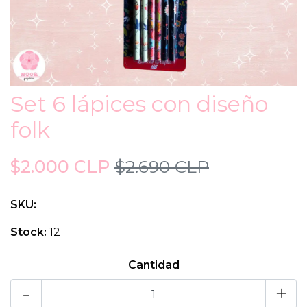
Set 6 lápices con diseño
folk
$2.000 CLP
$2.690 CLP
SKU:
Stock:
12
Cantidad
-
+