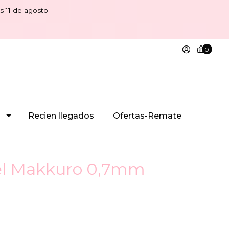
s 11 de agosto
0
Recien llegados
Ofertas-Remate
gel Makkuro 0,7mm