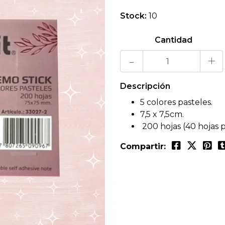
Stock:
10
Cantidad
-
+
Descripción
5 colores pasteles.
7,5 x 7,5cm.
200 hojas (40 hojas p
Compartir: