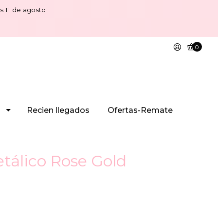
s 11 de agosto
0
Recien llegados
Ofertas-Remate
etálico Rose Gold