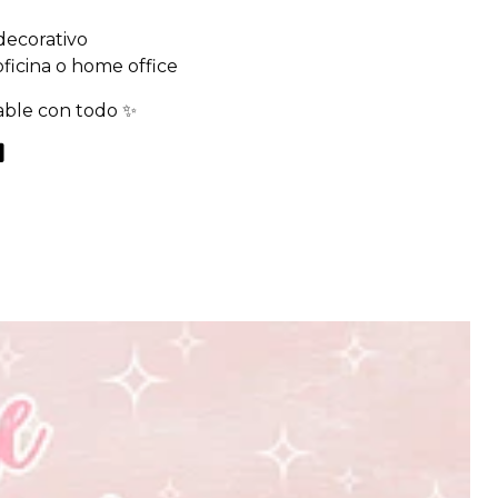
decorativo
 oficina o home office
able con todo ✨