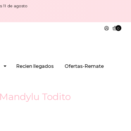
s 11 de agosto
0
Recien llegados
Ofertas-Remate
Mandylu Todito