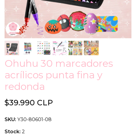
Ohuhu 30 marcadores
acrílicos punta fina y
redonda
$39.990 CLP
SKU:
Y30-80601-08
Stock:
2