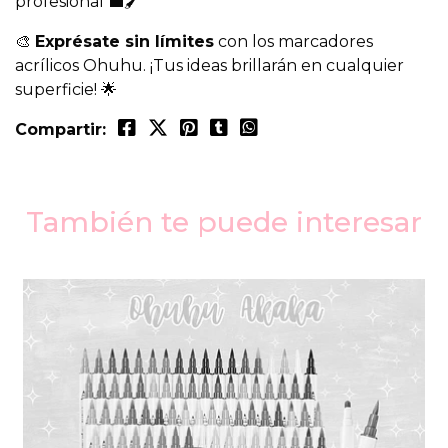
profesional 💼🖌️
🎨
Exprésate sin límites
con los marcadores
acrílicos Ohuhu. ¡Tus ideas brillarán en cualquier
superficie! 🌟
Compartir:
También te puede interesar