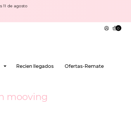
s 11 de agosto
0
Recien llegados
Ofertas-Remate
sh mooving