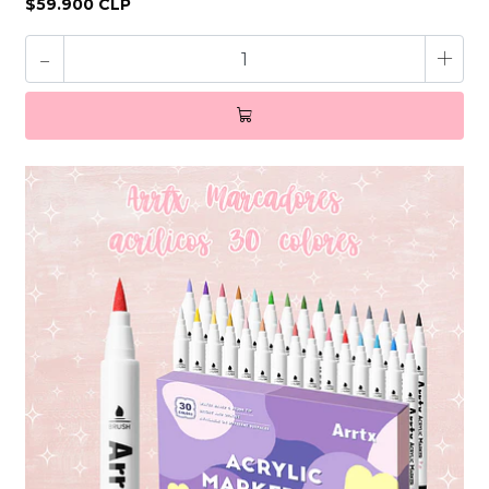
$59.900 CLP
-
+