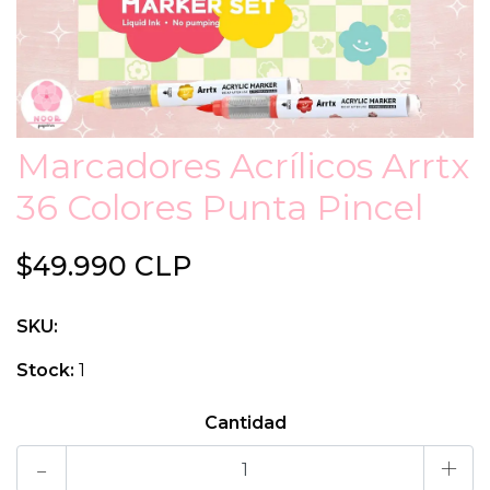
Marcadores Acrílicos Arrtx
36 Colores Punta Pincel
$49.990 CLP
SKU:
Stock:
1
Cantidad
-
+