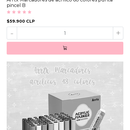
pincel B
$59.900 CLP
-
+