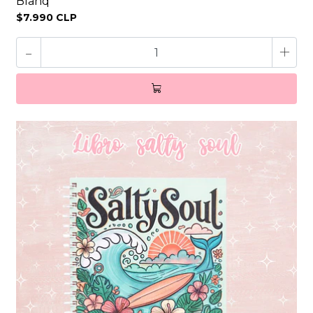
Blanq
$7.990 CLP
-
+