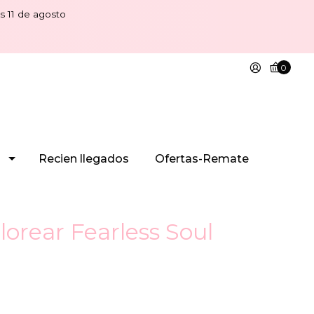
s 11 de agosto
0
Recien llegados
Ofertas-Remate
lorear Fearless Soul