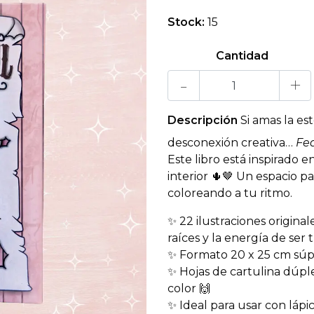
Stock:
15
Cantidad
-
+
Descripción
Si amas la es
desconexión creativa…
Fea
Este libro está inspirado en
interior 🌵🤎 Un espacio p
coloreando a tu ritmo.
✨ 22 ilustraciones original
raíces y la energía de ser
✨ Formato 20 x 25 cm súp
✨ Hojas de cartulina dúplex
color 🙌
✨ Ideal para usar con lápi