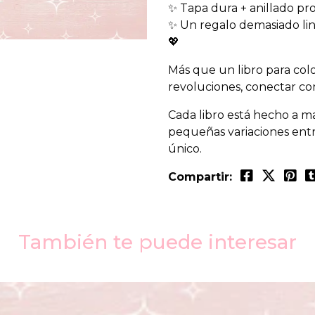
✨ Tapa dura + anillado pr
✨ Un regalo demasiado lin
💖
Más que un libro para colo
revoluciones, conectar con
Cada libro está hecho a m
pequeñas variaciones entr
único.
Compartir:
También te puede interesar