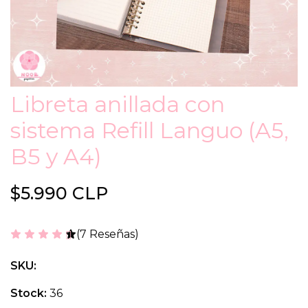
Libreta anillada con
sistema Refill Languo (A5,
B5 y A4)
$5.990 CLP
(7 Reseñas)
SKU:
Stock:
36