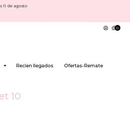
s 11 de agosto
0
Recien llegados
Ofertas-Remate
et 10