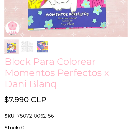
Block Para Colorear
Momentos Perfectos x
Dani Blanq
$7.990 CLP
SKU:
7807210062186
Stock:
0