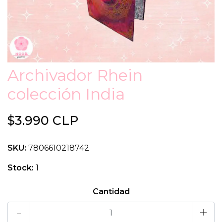
Archivador Rhein
colección India
$3.990 CLP
SKU:
7806610218742
Stock:
1
Cantidad
-
+