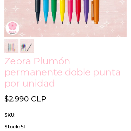
Zebra Plumón
permanente doble punta
por unidad
$2.990 CLP
SKU:
Stock:
51