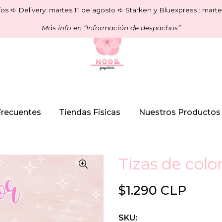
os ➪ Delivery: martes 11 de agosto ➪ Starken y Bluexpress : marte
Más info en “Información de despachos”
Frecuentes
Tiendas Físicas
Nuestros Productos
Tizas de colo
$1.290 CLP
SKU: