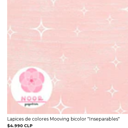
Lapices de colores Mooving bicolor "Inseparables"
$4.990 CLP