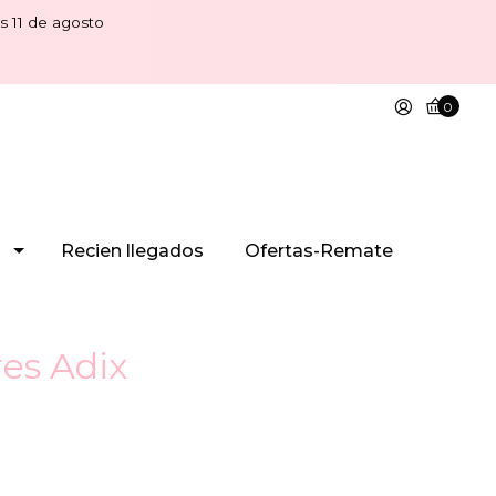
s 11 de agosto
0
Recien llegados
Ofertas-Remate
res Adix